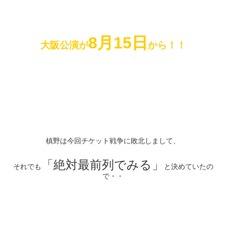
8月15日
大阪公演が
から！！
槙野は今回チケット戦争に敗北しまして、
「絶対最前列でみる」
それでも
と決めていたの
で・・