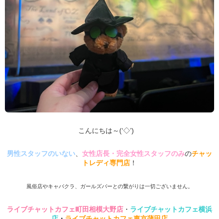
こんにちは～(‘◇’)ゞ
男性スタッフのいない
、
女性店長・完全女性スタッフのみ
の
チャッ
トレディ専門店
！
風俗店やキャバクラ、ガールズバーとの繋がりは一切ございません。
ライブチャットカフェ町田相模大野店
・
ライブチャットカフェ横浜
店
・
ライブチャットカフェ東京蒲田店