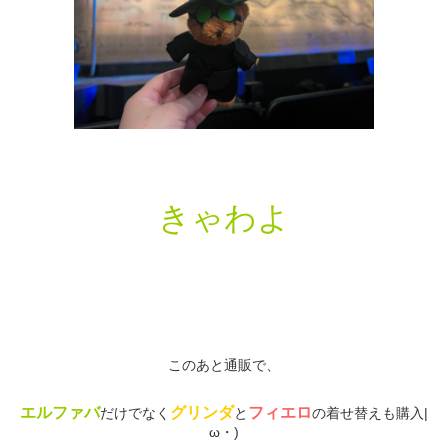
きゃわよ
このあと通販で、
エルファバ
グリンダ
フィエロ
だけでなく
と
の着せ替えも購入|
ω・)