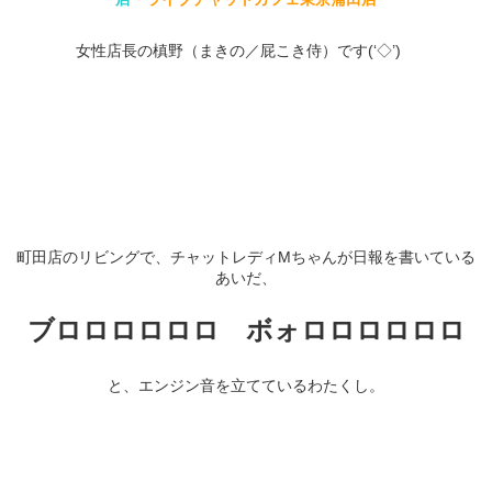
女性店長の槙野（まきの／屁こき侍）です(‘◇’)ゞ
町田店のリビングで、チャットレディMちゃんが日報を書いている
あいだ、
ブロロロロロロ ボォロロロロロロ
と、エンジン音を立てているわたくし。