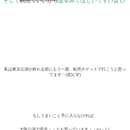
そして
転売でいいから
是非みてほしいです( ﾉД`)ノ
私は東京公演が終わる前にもう一度、転売チケットで行こうと思っ
てます‥(笑)(;’∀’)
もしうまいこと手に入らなければ、
大阪公演で是非・・とも思っています・・|ω・)ノ