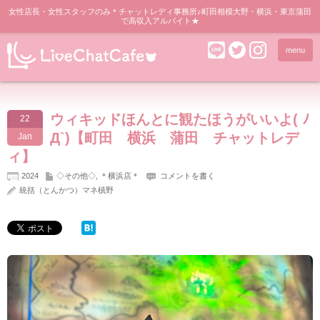
女性店長・女性スタッフのみ＊チャットレディ事務所♪町田相模大野・横浜・東京蒲田
で高収入アルバイト★
menu
ウィキッドほんとに観たほうがいいよ( ﾉ
22
Д`)【町田 横浜 蒲田 チャットレデ
Jan
ィ】
2024
◇その他◇
,
＊横浜店＊
コメントを書く
統括（とんかつ）マネ槙野