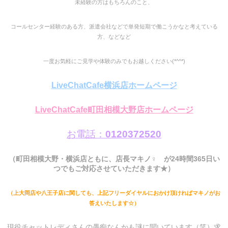
未経験の方はもちろんのこと、
コールセンター経験のある方、派遣会社などで単発短期で働こうかなと考えている
方、などなど
一度お気軽にご見学や体験のみでもお越しください(*^^*)
LiveChatCafe横浜店ホームページ
LiveChatCafe町田相模大野店ホームページ
お電話：
0120372520
（町田相模大野・横浜店ともに、店長マキノ♀ が24時間365日い
つでもご対応させていただきます★）
（上大岡店や八王子店に関しても、上記フリーダイヤルにおかけ頂ければマキノがお
答えいたします☆）
現役チャットレディさんの愚痴なんかも謎に聞いています（笑）求