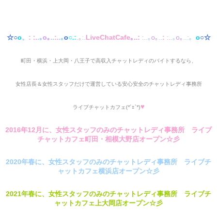
☆○
o
。
:
:.
.｡
o｡
..
:.
.｡
o
○.:
.｡
:.
LiveChatCafe
｡
..:
:.
.｡
o｡
..
:
:.
.｡
o｡
..:。
o
○☆
町田・横浜・上大岡・八王子で高収入チャットレディのバイトするなら、
女性店長＆女性スタッフだけで運営している安心安全のチャットレディ事務所
♥
ライブチャットカフェ(*´ｪ`*)
2016年12月に、女性スタッフのみのチャットレディ事務所 ライブ
チャットカフェ町田・相模大野店オープン☆彡
2020年春に、女性スタッフのみのチャットレディ事務所 ライブチ
ャットカフェ横浜店オープン☆彡
2021年春に、女性スタッフのみのチャットレディ事務所 ライブチ
ャットカフェ上大岡店オープン☆彡