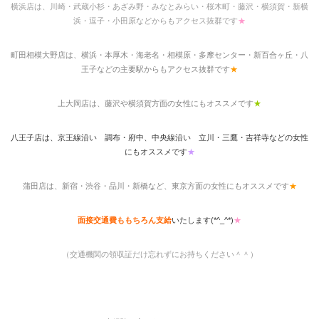
横浜店は、川崎・武蔵小杉・あざみ野・みなとみらい・桜木町・藤沢・横須賀・新横
浜・逗子・小田原などからもアクセス抜群です
★
町田相模大野店は、横浜・本厚木・海老名・相模原・多摩センター・新百合ヶ丘・八
王子などの主要駅からもアクセス抜群です
★
上大岡店は、藤沢や横須賀方面の女性にもオススメです
★
八王子店は、京王線沿い 調布・府中、中央線沿い 立川・三鷹・吉祥寺などの女性
にもオススメです
★
蒲田店は、新宿・渋谷・品川・新橋など、東京方面の女性にもオススメです
★
面接交通費ももちろん支給
いたします(*^_^*)
★
（交通機関の領収証だけ忘れずにお持ちください＾＾）