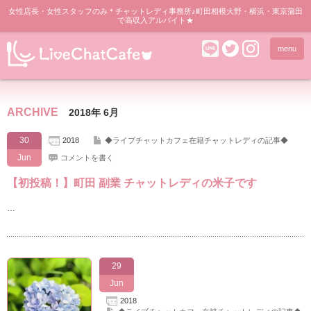
女性店長・女性スタッフのみ＊チャットレディ事務所♪町田相模大野・横浜・東京蒲田
で高収入アルバイト★
menu
ARCHIVE
2018年 6月
30
2018
◆ライブチャットカフェ在籍チャットレディの記事◆
Jun
コメントを書く
【初投稿！】町田 副業 チャットレディの米子です
…
29
Jun
2018