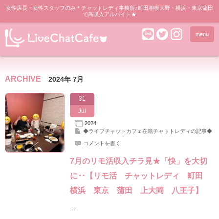
女性店長・女性スタッフのみ＊チャットレディ事務所♪町田相模大野・横浜・東京蒲田
で高収入アルバイト★
menu
ARCHIVE
2024年 7月
31
Jul
2024
◆ライブチャットカフェ在籍チャットレディの記事◆
コメントを書く
7月のリモ活収入チラ見★「快」を大切
に‥【リモ活 チャットレディ 町田
横浜 東京 蒲田 上大岡 八王子】
…