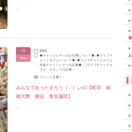
…
29
2023
◆チャットレディのお仕事について◆
,
◆ライブチ
Nov
ャットカフェについて◆
,
◆ライブチャットカフェ
在籍チャットレディの記事◆
,
◇ライブチャットカ
フェ スタッフの記事◇
コメントを書く
みんなであったまろう（´-`）.｡oO【町田 相
模大野 横浜 東京蒲田】
…