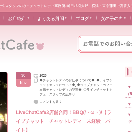
女性スタッフのみ＊チャットレディ事務所♪町田相模大野・横浜・東京蒲田で高収入
＊
お店紹介＊
よくある質問＊
ブログ＊
女の子の声＊
30
2023
◆チャットレディのお仕事について◆
,
◆ライブチ
Nov
ャットカフェについて◆
,
◆ライブチャットカフェ
在籍チャットレディの記事◆
,
◇ライブチャットカ
(
フェ スタッフの記事◇
コメントを書く
LiveChatCafe3店舗合同！BBQ(/・ω・)/【ラ
イブチャット チャットレディ 未経験 バ
イト】