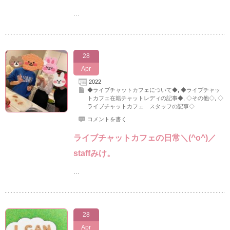
…
28
Apr
2022
◆ライブチャットカフェについて◆
,
◆ライブチャッ
トカフェ在籍チャットレディの記事◆
,
◇その他◇
,
◇
ライブチャットカフェ スタッフの記事◇
コメントを書く
ライブチャットカフェの日常＼(^o^)／
staffみけ。
…
28
Apr