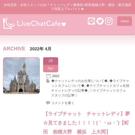
女性店長・女性スタッフのみ＊チャットレディ事務所♪町田相模大野・横浜・東京蒲田
で高収入アルバイト★
menu
ARCHIVE
2022年 4月
29
Apr
2022
◆チャットレディのお仕事について◆
,
◆ライブチャ
ットカフェについて◆
,
◆ライブチャットカフェ在籍
チャットレディの記事◆
,
◇ライブチャットカフェ
スタッフの記事◇
コメントを書く
【ライブチャット チャットレディ】夢
☆見てきました！！！！(｀・ω・´)【町
田 相模大野 横浜 上大岡】