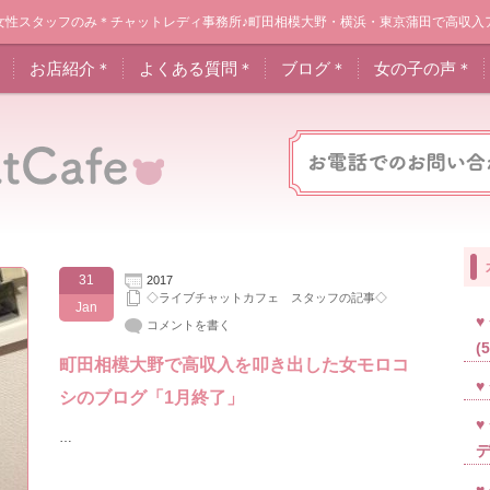
女性スタッフのみ＊チャットレディ事務所♪町田相模大野・横浜・東京蒲田で高収入
＊
お店紹介＊
よくある質問＊
ブログ＊
女の子の声＊
31
2017
◇ライブチャットカフェ スタッフの記事◇
Jan
コメントを書く
(
町田相模大野で高収入を叩き出した女モロコ
シのブログ「1月終了」
…