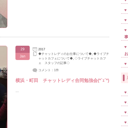
29
2017
◆チャットレディのお仕事について◆
,
◆ライブチ
Jan
ャットカフェについて◆
,
◇ライブチャットカフ
ェ スタッフの記事◇
コメント：1件
横浜・町田 チャットレディ合同勉強会(*´ｪ`*)
…