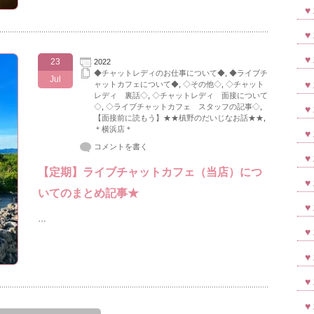
23
2022
◆チャットレディのお仕事について◆
,
◆ライブチ
Jul
ャットカフェについて◆
,
◇その他◇
,
◇チャット
レディ 裏話◇
,
◇チャットレディ 面接について
◇
,
◇ライブチャットカフェ スタッフの記事◇
,
【面接前に読もう】★★槙野のだいじなお話★★
,
＊横浜店＊
コメントを書く
【定期】ライブチャットカフェ（当店）につ
いてのまとめ記事★
…