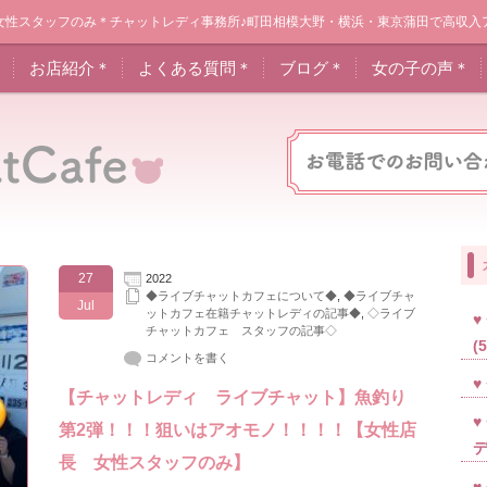
女性スタッフのみ＊チャットレディ事務所♪町田相模大野・横浜・東京蒲田で高収入
＊
お店紹介＊
よくある質問＊
ブログ＊
女の子の声＊
27
2022
◆ライブチャットカフェについて◆
,
◆ライブチャ
Jul
ットカフェ在籍チャットレディの記事◆
,
◇ライブ
チャットカフェ スタッフの記事◇
(
コメントを書く
【チャットレディ ライブチャット】魚釣り
第2弾！！！狙いはアオモノ！！！！【女性店
長 女性スタッフのみ】