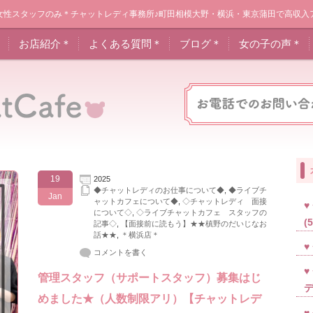
女性スタッフのみ＊チャットレディ事務所♪町田相模大野・横浜・東京蒲田で高収入
＊
お店紹介＊
よくある質問＊
ブログ＊
女の子の声＊
19
2025
◆チャットレディのお仕事について◆
,
◆ライブチ
Jan
ャットカフェについて◆
,
◇チャットレディ 面接
について◇
,
◇ライブチャットカフェ スタッフの
(
記事◇
,
【面接前に読もう】★★槙野のだいじなお
話★★
,
＊横浜店＊
コメントを書く
管理スタッフ（サポートスタッフ）募集はじ
めました★（人数制限アリ）【チャットレデ