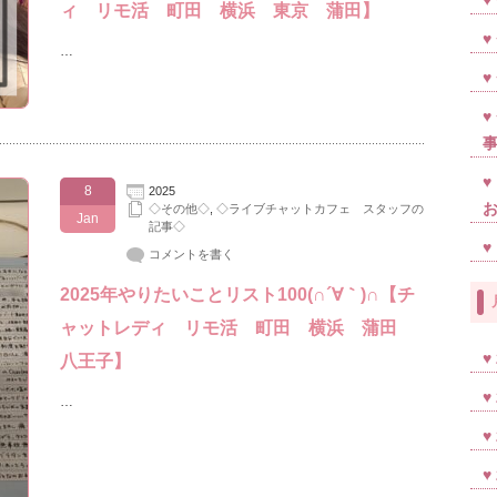
ィ リモ活 町田 横浜 東京 蒲田】
…
8
2025
◇その他◇
,
◇ライブチャットカフェ スタッフの
Jan
記事◇
コメントを書く
2025年やりたいことリスト100(∩´∀｀)∩【チ
ャットレディ リモ活 町田 横浜 蒲田
八王子】
…