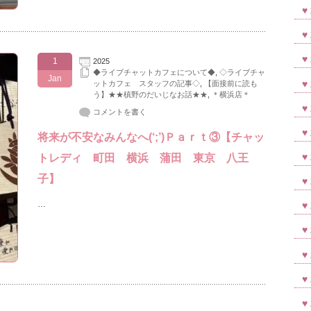
1
2025
◆ライブチャットカフェについて◆
,
◇ライブチャ
Jan
ットカフェ スタッフの記事◇
,
【面接前に読も
う】★★槙野のだいじなお話★★
,
＊横浜店＊
コメントを書く
将来が不安なみんなへ(‘;’)Ｐａｒｔ③【チャッ
トレディ 町田 横浜 蒲田 東京 八王
子】
…