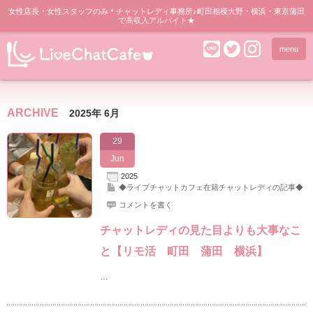
女性店長・女性スタッフのみ＊チャットレディ事務所♪町田相模大野・横浜・東京蒲田
で高収入アルバイト★
menu
ARCHIVE
2025年 6月
29
Jun
2025
◆ライブチャットカフェ在籍チャットレディの記事◆
コメントを書く
チャットレディの見た目よりも大事なこ
と【リモ活 町田 蒲田 横浜】
…