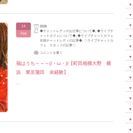
14
2026
◆チャットレディのお仕事について◆
,
◆ライブチ
Feb
ャットカフェについて◆
,
◆ライブチャットカフェ
在籍チャットレディの記事◆
,
◇ライブチャットカ
フェ スタッフの記事◇
コメントを書く
福はうち～～～(/・ω・)/【町田相模大野 横
浜 東京蒲田 未経験】
…