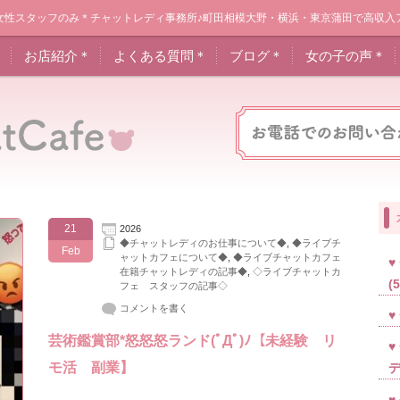
女性スタッフのみ＊チャットレディ事務所♪町田相模大野・横浜・東京蒲田で高収入
＊
お店紹介＊
よくある質問＊
ブログ＊
女の子の声＊
21
2026
◆チャットレディのお仕事について◆
,
◆ライブチ
Feb
ャットカフェについて◆
,
◆ライブチャットカフェ
在籍チャットレディの記事◆
,
◇ライブチャットカ
(
フェ スタッフの記事◇
コメントを書く
芸術鑑賞部*怒怒怒ランド(ﾟДﾟ)ﾉ【未経験 リ
モ活 副業】