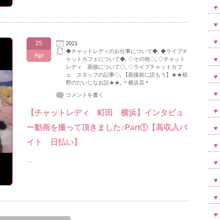
25
2021
◆チャットレディのお仕事について◆
,
◆ライブチ
Apr
ャットカフェについて◆
,
◇その他◇
,
◇チャット
レディ 面接について◇
,
◇ライブチャットカフ
ェ スタッフの記事◇
,
【面接前に読もう】★★槙
野のだいじなお話★★
,
＊横浜店＊
コメントを書く
【チャットレディ 町田 横浜】インタビュ
ー動画を撮って頂きました♪Part①【高収入バ
イト 日払い】
…