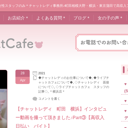
女性スタッフのみ＊チャットレディ事務所♪町田相模大野・横浜・東京蒲田で高収入
＊
お店紹介＊
よくある質問＊
ブログ＊
女の子の声＊
28
2021
◆チャットレディのお仕事について◆
,
◆ライブチ
Apr
ャットカフェについて◆
,
◇チャットレディ 面接
について◇
,
◇ライブチャットカフェ スタッフの
(
記事◇
,
＊横浜店＊
コメントを書く
【チャットレディ 町田 横浜】インタビュ
ー動画を撮って頂きました♪Part③【高収入
日払い バイト】