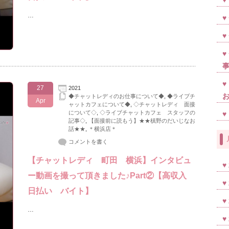
…
27
2021
◆チャットレディのお仕事について◆
,
◆ライブチ
Apr
ャットカフェについて◆
,
◇チャットレディ 面接
について◇
,
◇ライブチャットカフェ スタッフの
記事◇
,
【面接前に読もう】★★槙野のだいじなお
話★★
,
＊横浜店＊
コメントを書く
【チャットレディ 町田 横浜】インタビュ
ー動画を撮って頂きました♪Part②【高収入
日払い バイト】
…