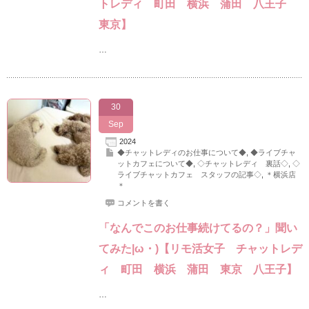
トレディ 町田 横浜 蒲田 八王子
東京】
…
30
Sep
2024
◆チャットレディのお仕事について◆
,
◆ライブチャ
ットカフェについて◆
,
◇チャットレディ 裏話◇
,
◇
ライブチャットカフェ スタッフの記事◇
,
＊横浜店
＊
コメントを書く
「なんでこのお仕事続けてるの？」聞い
てみた|ω・)【リモ活女子 チャットレデ
ィ 町田 横浜 蒲田 東京 八王子】
…