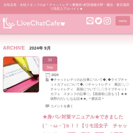
女性店長・女性スタッフのみ＊チャットレディ事務所♪町田相模大野・横浜・東京蒲田
で高収入アルバイト★
menu
ARCHIVE
2024年 9月
30
Sep
2024
◆チャットレディのお仕事について◆
,
◆ライブチャ
ットカフェについて◆
,
◇チャットレディ 裏話◇
,
◇
チャットレディ 面接について◇
,
◇ライブチャット
カフェ スタッフの記事◇
,
【面接前に読もう】★★
槙野のだいじなお話★★
,
＊横浜店＊
コメントを書く
★身バレ対策マニュアル★できました
(｀・ω・´)ｂ！！【リモ活女子 チャッ