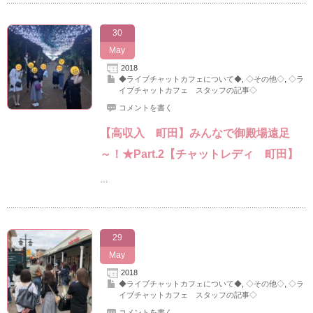
30
May
2018
◆ライブチャットカフェについて◆
,
◇その他◇
,
◇ラ
イブチャットカフェ スタッフの記事◇
コメントを書く
【高収入 町田】みんなで御殿場遠足
～！★Part.2【チャットレディ 町田】
…
29
May
2018
◆ライブチャットカフェについて◆
,
◇その他◇
,
◇ラ
イブチャットカフェ スタッフの記事◇
コメントを書く