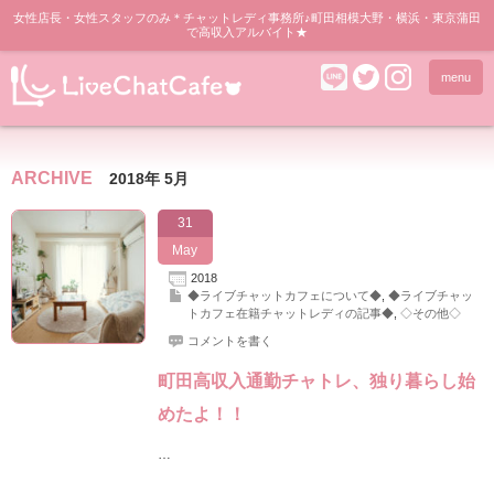
女性店長・女性スタッフのみ＊チャットレディ事務所♪町田相模大野・横浜・東京蒲田
で高収入アルバイト★
menu
ARCHIVE
2018年 5月
31
May
2018
◆ライブチャットカフェについて◆
,
◆ライブチャッ
トカフェ在籍チャットレディの記事◆
,
◇その他◇
コメントを書く
町田高収入通勤チャトレ、独り暮らし始
めたよ！！
…