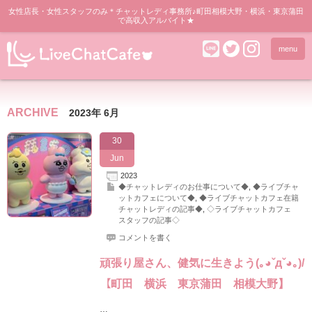
女性店長・女性スタッフのみ＊チャットレディ事務所♪町田相模大野・横浜・東京蒲田
で高収入アルバイト★
menu
ARCHIVE
2023年 6月
30
Jun
2023
◆チャットレディのお仕事について◆
,
◆ライブチャ
ットカフェについて◆
,
◆ライブチャットカフェ在籍
チャットレディの記事◆
,
◇ライブチャットカフェ
スタッフの記事◇
コメントを書く
頑張り屋さん、健気に生きよう(｡◕ˇдˇ​◕｡)/
【町田 横浜 東京蒲田 相模大野】
…