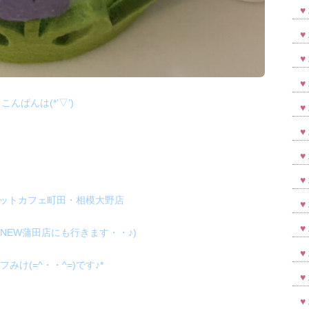
こんばんは(*’▽’)
ットカフェ町田・相模大野店
NEW蒲田店にも行きます・・♪)
フみけ(=^・・^=)です♪*