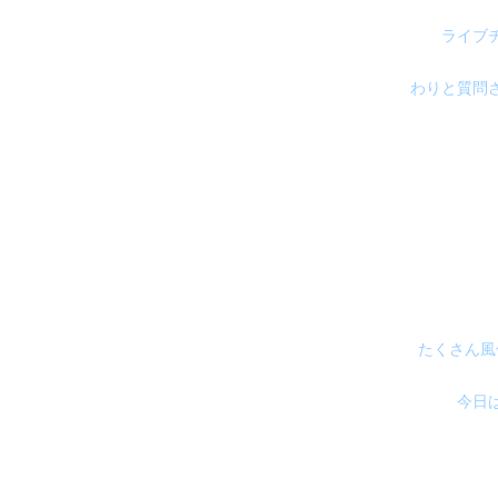
ライブ
わりと質問さ
たくさん風
今日