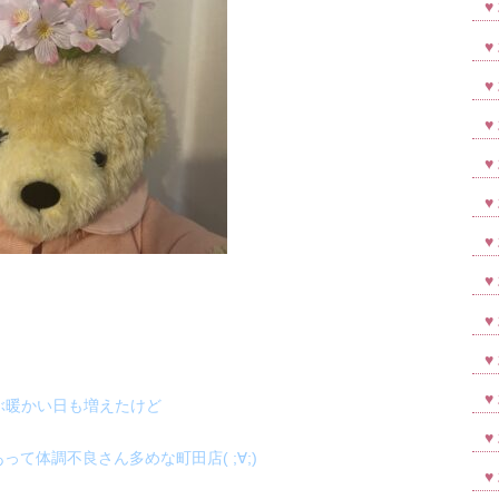
ぶ暖かい日も増えたけど
て体調不良さん多めな町田店( ;∀;)