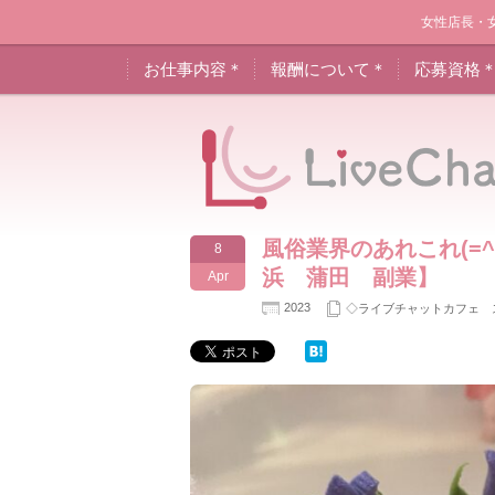
女性店長・
お仕事内容＊
報酬について＊
応募資格
風俗業界のあれこれ(=
8
浜 蒲田 副業】
Apr
2023
◇ライブチャットカフェ 