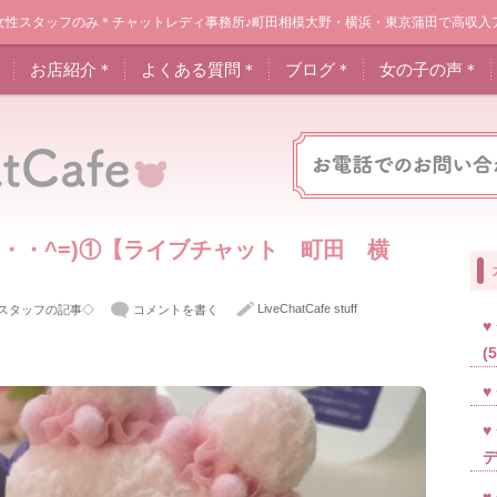
女性スタッフのみ＊チャットレディ事務所♪町田相模大野・横浜・東京蒲田で高収入
＊
お店紹介＊
よくある質問＊
ブログ＊
女の子の声＊
^・・^=)①【ライブチャット 町田 横
LiveChatCafe stuff
スタッフの記事◇
コメントを書く
(