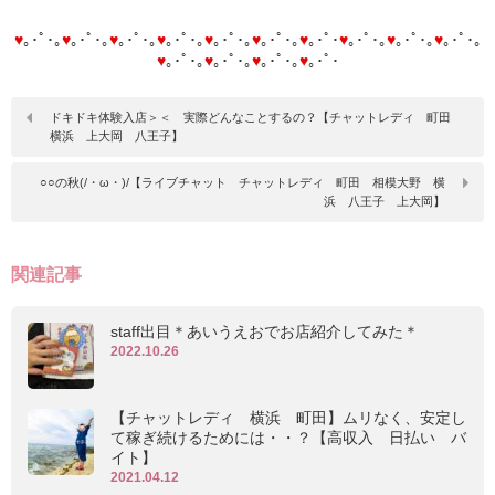
♥
｡･ﾟ･｡
♥
｡･ﾟ･｡
♥
｡･ﾟ･｡
♥
｡･ﾟ･｡
♥
｡･ﾟ･｡
♥
｡･ﾟ･｡
♥
｡･ﾟ･
♥
｡･ﾟ･｡
♥
｡･ﾟ･｡
♥
｡･ﾟ･｡
♥
｡･ﾟ･｡
♥
｡･ﾟ･｡
♥
｡･ﾟ･｡
♥
｡･ﾟ･
ドキドキ体験入店＞＜ 実際どんなことするの？【チャットレディ 町田
横浜 上大岡 八王子】
○○の秋(/・ω・)/【ライブチャット チャットレディ 町田 相模大野 横
浜 八王子 上大岡】
関連記事
staff出目＊あいうえおでお店紹介してみた＊
2022.10.26
【チャットレディ 横浜 町田】ムリなく、安定し
て稼ぎ続けるためには・・？【高収入 日払い バ
イト】
2021.04.12