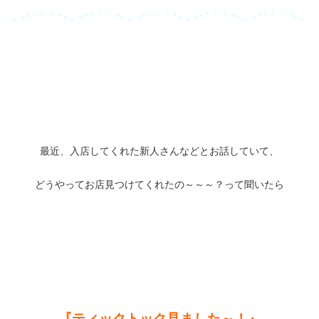
｡:+* ﾟ ゜ﾟ *+:｡:+* ﾟ ゜ﾟ *+:｡:+* ﾟ ゜ﾟ *+:｡:+* ﾟ ゜ﾟ *+:｡:+* ﾟ ゜ﾟ *+:｡
最近、入店してくれた新人さんなどとお話していて、
どうやってお店見つけてくれたの～～～？って聞いたら
『ティックトック見ました～！』