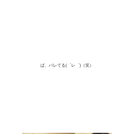
ば、バレてる(゜レ゜)（笑）