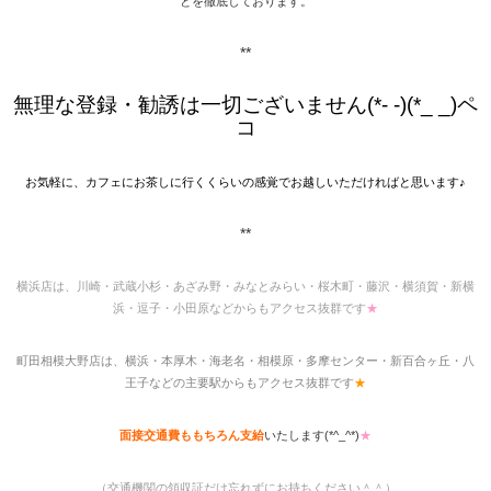
とを徹底しております。
**
無理な登録・勧誘は一切ございません(*- -)(*_ _)ペ
コ
お気軽に、カフェにお茶しに行くくらいの感覚でお越しいただければと思います♪
**
横浜店は、川崎・武蔵小杉・あざみ野・みなとみらい・桜木町・藤沢・横須賀・新横
浜・逗子・小田原などからもアクセス抜群です
★
町田相模大野店は、横浜・本厚木・海老名・相模原・多摩センター・新百合ヶ丘・八
王子などの主要駅からもアクセス抜群です
★
面接交通費ももちろん支給
いたします(*^_^*)
★
（交通機関の領収証だけ忘れずにお持ちください＾＾）