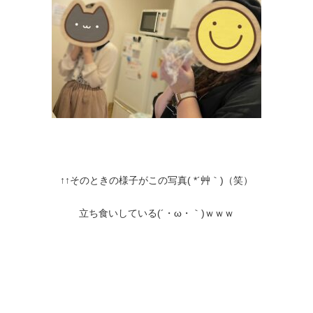
↑↑そのときの様子がこの写真( *´艸｀)（笑）
立ち食いしている(´・ω・｀)ｗｗｗ