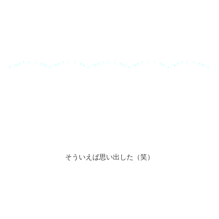
｡:+* ﾟ ゜ﾟ *+:｡:+* ﾟ ゜ﾟ *+:｡:+* ﾟ ゜ﾟ *+:｡:+* ﾟ ゜ﾟ *+:｡:+* ﾟ ゜ﾟ *+:｡
そういえば思い出した（笑）