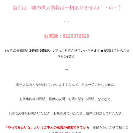
当店は、嘘の求人情報は一切ありません(｀・ω・´)
＊＊
お電話：0120372520
（女性店長槙野が24時間365日いつでもご対応させていただきます★寝ぼけてたらスミ
マセン(笑)）
**
来た人はみんな登録しちゃいます！なんてことは一切いたしません。
お仕事内容の説明、報酬の説明、お店に関する説明…などなど、
十分に説明をお聞きいただき お店を見ていただき、疑問は解決していただき、
「やってみたいな」というご本人の意思が確認できてから
、登録をかけさせて頂くこ