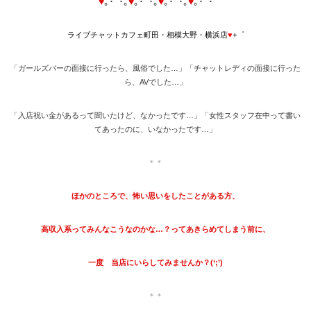
♥
｡･ﾟ･｡
♥
｡･ﾟ･｡
♥
｡･ﾟ･｡
♥
｡･ﾟ･
ライブチャットカフェ町田・相模大野・横浜店
♥
+゜
「ガールズバーの面接に行ったら、風俗でした…」
「チャットレディの面接に行った
ら、AVでした…」
「入店祝い金があるって聞いたけど、なかったです…」
「女性スタッフ在中って書い
てあったのに、いなかったです…」
＊＊
ほかのところで、怖い思いをしたことがある方、
高収入系ってみんなこうなのかな…？ってあきらめてしまう前に、
一度 当店にいらしてみませんか？(‘;’)
＊＊