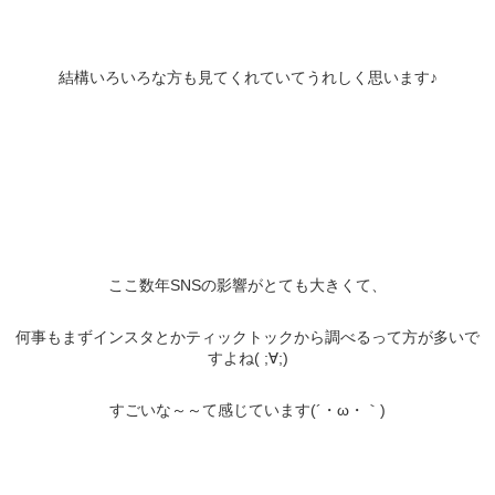
結構いろいろな方も見てくれていてうれしく思います♪
ここ数年SNSの影響がとても大きくて、
何事もまずインスタとかティックトックから調べるって方が多いで
すよね( ;∀;)
すごいな～～て感じています(´・ω・｀)