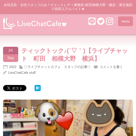
女性店長・女性スタッフのみ＊チャットレディ事務所♪町田相模大野・横浜・東京蒲田
で高収入アルバイト★
menu
ティックトック♪(´▽｀)【ライブチャッ
24
ト 町田 相模大野 横浜】
Sep
2022
◇ライブチャットカフェ スタッフの記事◇
コメントを書く
LiveChatCafe stuff