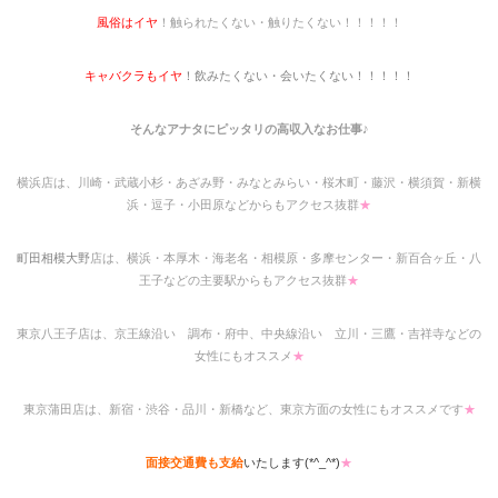
風俗はイヤ
！触られたくない・触りたくない！！！！！
キャバクラもイヤ
！飲みたくない・会いたくない！！！！！
そんなアナタにピッタリの高収入なお仕事♪
横浜店は、川崎・武蔵小杉・あざみ野・みなとみらい・桜木町・藤沢・横須賀・新横
浜・逗子・小田原などからもアクセス抜群
★
町田相模大野
店は、横浜・本厚木・海老名・相模原・多摩センター・新百合ヶ丘・八
王子などの主要駅からもアクセス抜群
★
東京八王子店は、京王線沿い 調布・府中、中央線沿い 立川・三鷹・吉祥寺などの
女性にもオススメ
★
東京蒲田店は、新宿・渋谷・品川・新橋など、東京方面の女性にもオススメです
★
面接交通費も支給
いたします(*^_^*)
★