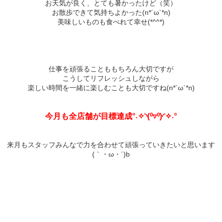
お天気が良く、とても暑かったけど（笑）
お散歩できて気持ちよかった(n*´ω`*n)
美味しいものも食べれて幸せ(*^^*)
仕事を頑張ることももちろん大切ですが
こうしてリフレッシュしながら
楽しい時間を一緒に楽しむことも大切ですね(n*´ω`*n)
今月も全店舗が目標達成°˖✧◝(⁰▿⁰)◜✧˖°
来月もスタッフみんなで力を合わせて頑張っていきたいと思います
(｀・ω・´)b