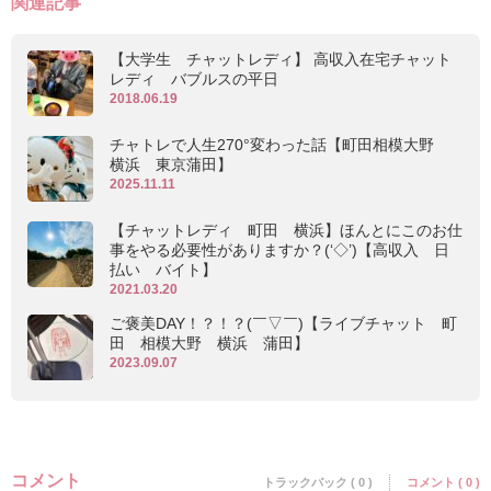
関連記事
【大学生 チャットレディ】 高収入在宅チャット
レディ バブルスの平日
2018.06.19
チャトレで人生270°変わった話【町田相模大野
横浜 東京蒲田】
2025.11.11
【チャットレディ 町田 横浜】ほんとにこのお仕
事をやる必要性がありますか？(‘◇’)【高収入 日
払い バイト】
2021.03.20
ご褒美DAY！？！？(￣▽￣)【ライブチャット 町
田 相模大野 横浜 蒲田】
2023.09.07
コメント
トラックバック ( 0 )
コメント ( 0 )