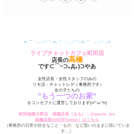
●｡.*ﾟ・｡..｡+ﾟ*.｡●｡.*ﾟ・｡.｡+ﾟ*.｡●｡.*ﾟ・｡.｡+ﾟ.｡●
ライブチャットカフェ町田店
高橋
店長の
です⊂⌒~⊃｡Д｡)⊃やあ
女性店長・女性スタッフのみの
リモ活・チャットレディ事務所です♪
女の子たちの
”もう一つのお家”
をコンセプトに運営しております(n*´ω`*n)
町田相模大野店 高橋店長（もも）：@momo_lcc
高橋店長のX(旧Twitter）はこちら
（事務所の日常や好きなこと・もの など思いのままに呟いていま
す…）