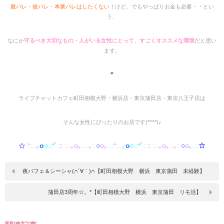
親バレ・彼バレ・本業バレはしたくない！
けど、でもやっぱりお金も必要・・とい
う、
なにか
守るべき大切なもの・人がいる女性にとって、すごくオススメな環境
だと思い
ます。
＊
ライブチャットカフェ町田相模大野・横浜店・東京蒲田店・東京
八王子店は
そんな女性にぴったりのお店です(*^^*)♪
☆
*
:.
.｡
o
○.:*
ﾟ
:
:
:..｡
o｡
…｡
:.
○
o｡
..:*
:.
.｡
o
○.:*
ﾟ
:.
:
:..｡
o｡
..｡
:.
○
o｡
..:
☆
夜パフェ＆シーシャ(∩´∀｀)∩【町田相模大野 横浜 東京蒲田 未経験】
蒲田店3周年☆。*【町田相模大野 横浜 東京蒲田 リモ活】