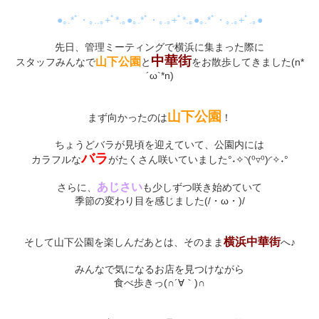
●｡.*ﾟ・｡..｡+ﾟ*.｡●｡.*ﾟ・｡.｡+ﾟ*.｡●｡.*ﾟ・｡.｡+ﾟ.｡●
先日、管理ミーティングで横浜に集まった際に
中華街
山下公園
スタッフみんなで
と
をお散歩してきました(n*
´ω`*n)
山下公園
まず向かったのは
！
ちょうどバラが見頃を迎えていて、公園内には
バラ
カラフルな
がたくさん咲いていました°˖✧◝(⁰▿⁰)◜✧˖°
あじさい
さらに、
も少しずつ咲き始めていて
季節の変わり目を感じました(/・ω・)/
横浜中華街
そして山下公園を楽しんだあとは、そのまま
へ♪
みんなで気になるお店を見つけながら
食べ歩きっ(∩´∀｀)∩