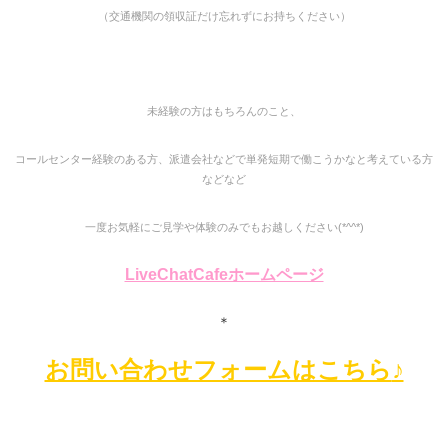
（交通機関の領収証だけ忘れずにお持ちください）
未経験の方はもちろんのこと、
コールセンター経験のある方、派遣会社などで単発短期で働こうかなと考えている方
などなど
一度お気軽にご見学や体験のみでもお越しください(*^^*)
LiveChatCafeホームページ
＊
お問い合わせフォームはこちら
♪