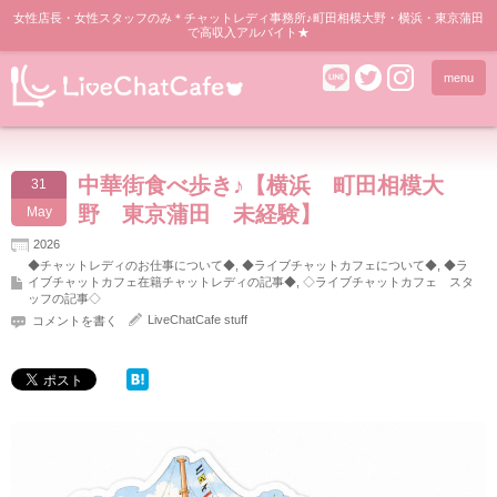
女性店長・女性スタッフのみ＊チャットレディ事務所♪町田相模大野・横浜・東京蒲田
で高収入アルバイト★
menu
中華街食べ歩き♪【横浜 町田相模大
31
野 東京蒲田 未経験】
May
2026
◆チャットレディのお仕事について◆
,
◆ライブチャットカフェについて◆
,
◆ラ
イブチャットカフェ在籍チャットレディの記事◆
,
◇ライブチャットカフェ スタ
ッフの記事◇
LiveChatCafe stuff
コメントを書く