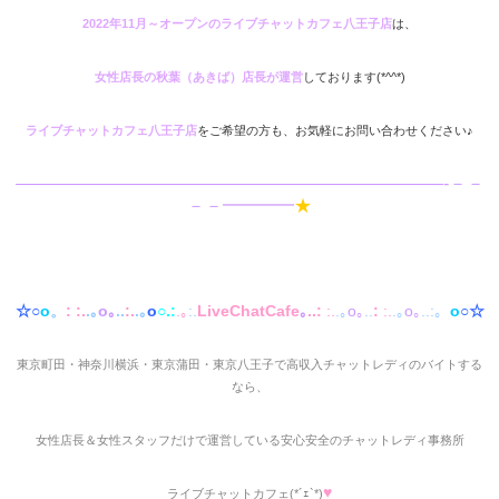
2022年11月～オープンのライブチャットカフェ八王子店
は、
女性店長の秋葉（あきば）店長が運営
しております(*^^*)
ライブチャットカフェ八王子店
をご希望の方も、お気軽にお問い合わせください♪
————————————————————————-－－
－－━━━━
★
☆○
o
。
:
:.
.｡
o｡
..
:.
.｡
o
○.:
.｡
:.
LiveChatCafe
｡
..:
:.
.｡
o｡
..
:
:.
.｡
o｡
..:。
o
○☆
東京町田・神奈川横浜・東京蒲田・東京八王子で高収入チャットレディのバイトする
なら、
女性店長＆女性スタッフだけで運営している安心安全のチャットレディ事務所
♥
ライブチャットカフェ(*´ｪ`*)