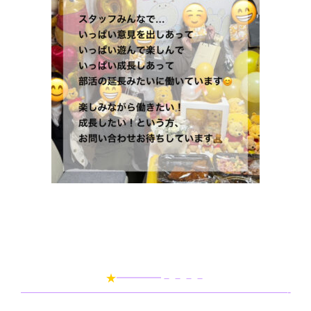
★
━━━━－－－－
————————————————————————-