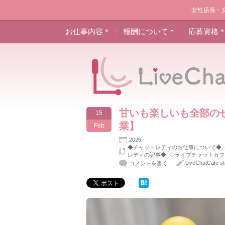
女性店長・
お仕事内容＊
報酬について＊
応募資格
甘いも楽しいも全部の
15
業】
Feb
2026
◆チャットレディのお仕事について◆
,
レディの記事◆
,
◇ライブチャットカフ
LiveChatCafe st
コメントを書く