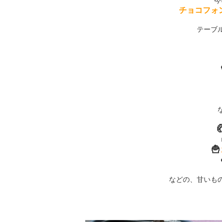
今
チョコフォンデ
テーブ

🍟
などの、甘いもの