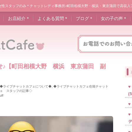
女性スタッフのみ＊チャットレディ事務所♪町田相模大野・横浜・東京蒲田で高収入
＊
お店紹介＊
よくある質問＊
ブログ＊
女の子の声＊
せ♪【町田相模大野 横浜 東京蒲田 副
◆ライブチャットカフェについて◆
,
◆ライブチャットカフェ在籍チャット
ェ スタッフの記事◇
(
uff