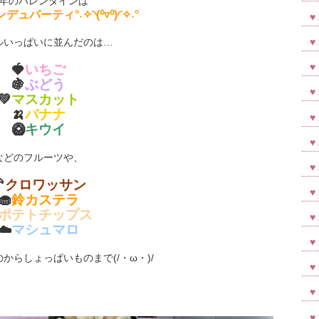
年のバレンタインは
ュパーティ°˖✧◝(⁰▿⁰)◜✧˖°
ルいっぱいに並んだのは…
🍓
いちご
🍇
ぶどう
💚
マスカット
🍌
バナナ
🥝
キウイ
などのフルーツや、

クロワッサン
🧁
鈴カステラ
ポテトチップス
☁️
マシュマロ
からしょっぱいものまで(/・ω・)/