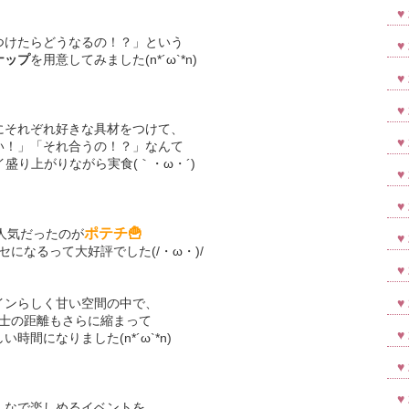
つけたらどうなるの！？」という
ナップ
を用意してみました(n*´ω`*n)
にそれぞれ好きな具材をつけて、
い！」「それ合うの！？」なんて
盛り上がりながら実食(｀・ω・´)
ポテチ🍟
人気だったのが
になるって大好評でした(/・ω・)/
インらしく甘い空間の中で、
士の距離もさらに縮まって
時間になりました(n*´ω`*n)
んなで楽しめるイベントを