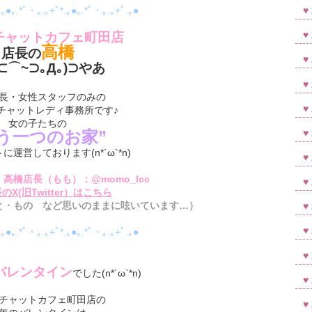
.｡●｡.*ﾟ・｡.｡+ﾟ*.｡●｡.*ﾟ・｡.｡+ﾟ.｡●
チャットカフェ町田店
高橋
店長の
⊂⌒~⊃｡Д｡)⊃やあ
長・女性スタッフのみの
チャットレディ事務所です♪
女の子たちの
う一つのお家”
運営しております(n*´ω`*n)
高橋店長（もも）：@momo_lcc
のX(旧Twitter）はこちら
と・もの など思いのままに呟いています…）
.｡●｡.*ﾟ・｡.｡+ﾟ*.｡●｡.*ﾟ・｡.｡+ﾟ.｡●
バレンタイン
でした(n*´ω`*n)
チャットカフェ町田店の