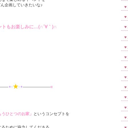
ん企画していきたいな♪
トもお楽しみに…(∩´∀｀)∩
★
——
⋆
◦
◦
⋆
——————
«
もうひとつのお家」
というコンセプトを
するために協力してくださる