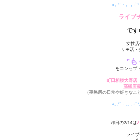
●｡.*ﾟ・｡..｡+ﾟ*
ライブ
です
女性店
リモ活・
”も
をコンセプトに
町田相模大野店 
高橋店長
（事務所の日常や好きなこ
●｡.*ﾟ・｡..｡+ﾟ*
昨日の2/14は
ライブ