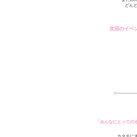
どんど
次回のイベン
»
————
「みんなにとっての
カタチに