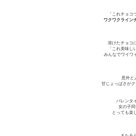
「これチョコ
ワクワクライン
溶けたチョコ
「これ美味し
みんなでワイワイ
意外と
甘じょっぱさがクセ
バレンタ
女の子同
とっても楽しい
またみ