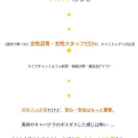
★
★
女性店長・女性スタッフだけ
（国内で唯一の）
の、チャットレディのお店
★
♥
ライブチャットカフェ町田・相模大野・横浜店(*´ｪ`*)
★
★
高収入は必要
だけど、
安心・安全はもっと重要
。
風俗やキャバクラのギスギスした感じは怖い…。