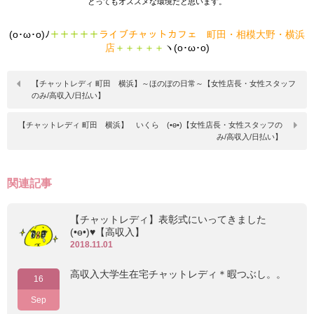
とってもオススメな環境だと思います。
(o･ω･o)ﾉ
＋＋＋＋＋
ライブチャットカフェ 町田・相模大野・横浜
店
＋＋＋＋＋
ヽ(o･ω･o)
【チャットレディ 町田 横浜】～ほのぼの日常～【女性店長・女性スタッフ
のみ/高収入/日払い】
【チャットレディ 町田 横浜】 いくら (•ө•)【女性店長・女性スタッフの
み/高収入/日払い】
関連記事
【チャットレディ】表彰式にいってきました
(•ө•)♥【高収入】
2018.11.01
高収入大学生在宅チャットレディ＊暇つぶし。。
16
Sep