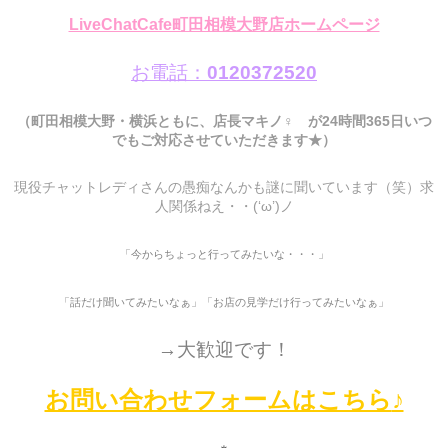
LiveChatCafe町田相模大野店ホームページ
お電話：
0120372520
（町田相模大野・横浜ともに、店長マキノ♀ が24時間365日いつ
でもご対応させていただきます★）
現役チャットレディさんの愚痴なんかも謎に聞いています（笑）求
人関係ねえ・・(‘ω’)ノ
「今からちょっと行ってみたいな・・・」
「話だけ聞いてみたいなぁ」「お店の見学だけ行ってみたいなぁ」
→大歓迎です！
お問い合わせフォームはこちら
♪