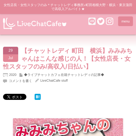
女性店長・女性スタッフのみ＊チャットレディ事務所♪町田相模大野・横浜・東京蒲田
で高収入アルバイト★
menu
【チャットレディ 町田 横浜】みみみち
29
ゃんはこんな感じの人！【女性店長・女
Jul
性スタッフのみ/高収入/日払い】
2020
◆ライブチャットカフェ在籍チャットレディの記事◆
LiveChatCafe stuff
コメントを書く