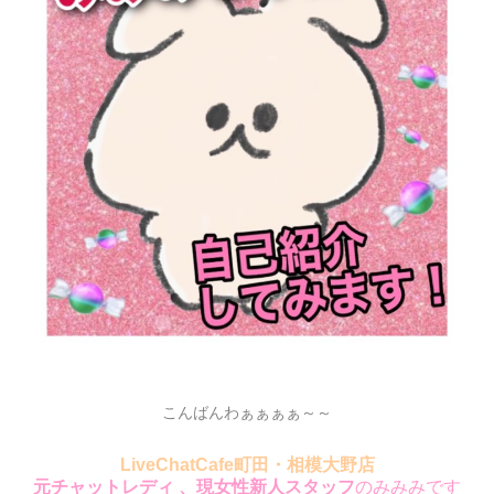
こんばんわぁぁぁぁ～～
LiveChatCafe町田・相模大野店
元チャットレディ 、現女性新人スタッフ
のみみみです