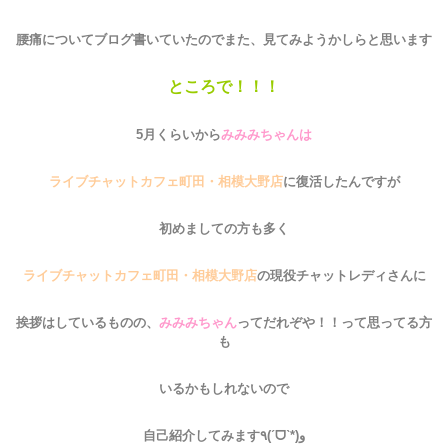
腰痛についてブログ書いていたのでまた、見てみようかしらと思います
ところで！！！
5月くらいから
みみみちゃんは
ライブチャットカフェ町田・相模大野店
に復活したんですが
初めましての方も多く
ライブチャットカフェ町田・相模大野店
の現役チャットレディさんに
挨拶はしているものの、
みみみちゃん
ってだれぞや！！って思ってる方
も
いるかもしれないので
自己紹介してみます٩(ˊᗜˋ*)و