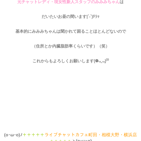
元チャットレディ・現女性新人スタッフのみみみちゃん
は
だいたいお昼の間います|´-`)ﾁﾗｯ
基本的にみみみちゃんは聞かれて困ることほとんどないので
（住所とか内臓脂肪率くらいです）（笑）
これからもよろしくお願いします(❁ᴗ͈ˬᴗ͈)⁾⁾⁾
(o･ω･o)ﾉ
＋＋＋＋＋
ライブチャットカフェ町田・相模大野・横浜店
＋＋＋＋＋
ヽ(o･ω･o)