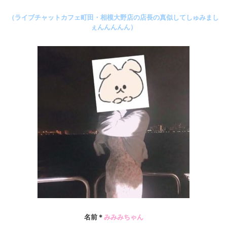
（ライブチャットカフェ町田・相模大野店の店長の真似してしゅみまし
ぇんんんんん）
名前＊
みみみちゃん