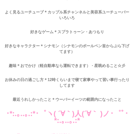
よく見るユーチューブ＊カップル系チャンネルと美容系ユーチューバー
いろいろ
好きなゲーム＊スプラトゥーン・あつもり
好きなキャラクター＊シナモン（シナモンのボールペン首からぶら下げ
てます）
趣味＊おでかけ（軽自動車なら運転できます）・星眺めること☆彡
お休みの日の過ごし方＊12時くらいまで寝て家事やって習い事行ったり
してます
最近うれしかったこと＊ウーバーイーツの範囲内になったこと
･*:.｡..｡.:*･゜ヽ( ´∀｀)人(´∀｀ )ノ･゜ﾟ･
*:.｡..｡.:*