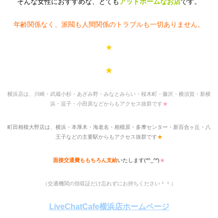
そんな女性におすすめな、とても
アットホームなお店
です。
年齢関係なく、派閥も人間関係のトラブルも一切ありません。
★
★
横浜店は、川崎・武蔵小杉・あざみ野・みなとみらい・桜木町・藤沢・横須賀・新横
浜・逗子・小田原などからもアクセス抜群です
★
町田相模大野店は、横浜・本厚木・海老名・相模原・多摩センター・新百合ヶ丘・八
王子などの主要駅からもアクセス抜群です
★
面接交通費ももちろん支給
いたします(*^_^*)
★
（交通機関の領収証だけ忘れずにお持ちください＾＾）
LiveChatCafe横浜店ホームページ