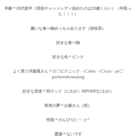
年齢＊20代前半（現役チャットレディ始めたのは19歳くらい）（年取っ
た！！！）
嫌いな食べ物めっちゃあります（珍味系）
好きな食べ物
好きな色＊ピンク
よく買う洋服屋さん＊ロ〇ピクニック・i〇dex・t〇cco・pr〇
portiondoressing
好きな音楽＊邦ロック（にわか）HIPHOP(にわか）
将来の夢＊お嫁さん（笑）
性格＊のんびり(∩ˊᵕˋ∩)･*
霊感＊ないです