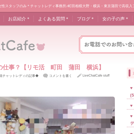
女性スタッフのみ＊チャットレディ事務所♪町田相模大野・横浜・東京蒲田で高収入
＊
お店紹介＊
よくある質問＊
ブログ＊
女の子の声＊
の仕事？【リモ活 町田 蒲田 横浜】
LiveChatCafe stuff
籍チャットレディの記事◆
コメントを書く
(