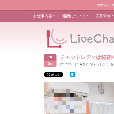
女性店長・
お仕事内容＊
報酬について＊
応募資格
チャットレディは秘密
28
Jun
2025
◆ライブチャットカフェ在