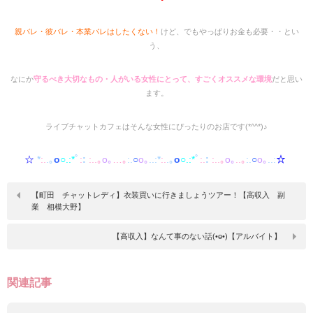
親バレ・彼バレ・本業バレはしたくない！
けど、でもやっぱりお金も必要・・とい
う、
なにか
守るべき大切なもの・人がいる女性にとって、すごくオススメな環境
だと思い
ます。
ライブチャットカフェはそんな女性にぴったりのお店です(*^^*)♪
☆
*
:.
.｡
o
○.:*
ﾟ
:
:
:..｡
o｡
…｡
:.
○
o｡
..:*
:.
.｡
o
○.:*
ﾟ
:.
:
:..｡
o｡
..｡
:.
○
o｡
..:
☆
【町田 チャットレディ】衣装買いに行きましょうツアー！【高収入 副
業 相模大野】
【高収入】なんて事のない話(•ө•)【アルバイト】
関連記事