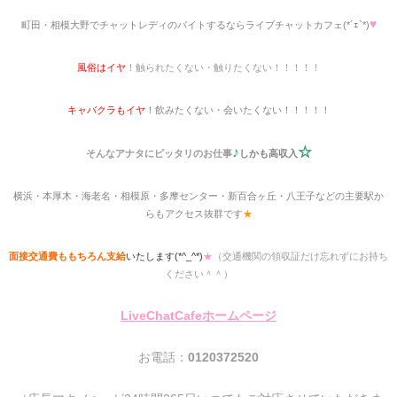
♥
町田・相模大野でチャットレディのバイトするならライブチャットカフェ(*´ｪ`*)
風俗はイヤ
！触られたくない・触りたくない！！！！！
キャバクラもイヤ
！飲みたくない・会いたくない！！！！！
♪
☆
そんなアナタにピッタリのお仕事
しかも高収入
横浜・本厚木・海老名・相模原・多摩センター・新百合ヶ丘・八王子などの主要駅か
らもアクセス抜群です
★
面接交通費ももちろん支給
いたします(*^_^*)
★
（交通機関の領収証だけ忘れずにお持ち
ください＾＾）
LiveChatCafeホームページ
お電話：
0120372520