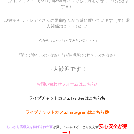
（店長マキノ♀ が24時間365日いつでもご対応させていただきま
す★）
現役チャットレディさんの愚痴なんかも謎に聞いています（笑）求
人関係ねえ・・(‘ω’)ノ
「今からちょっと行ってみたいな・・・」
「話だけ聞いてみたいなぁ」「お店の見学だけ行ってみたいなぁ」
→大歓迎です！
♪
お問い合わせフォームはこちら
ライブチャットカフェTwitterはこちら🐤
ライブチャットカフェInstagramはこちら📷
安心安全が第
しっかり高収入を稼げるお仕事
は探しているけど、とりあえず
一！