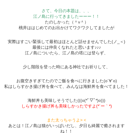
さて、今日の本題は、、、
江ノ島に行ってきましたーーー！！
たのしかった（＾ν＾）
桃井ははじめてのお出かけてワクワクしてましたが
実際はすごい緊張して最初はほとんど話せませんでした(ノ_＜)
最後には仲良くなれたと思います♪♪♪
江ノ島についたら、江ノ島の塔には登らず、
少し階段を登った時にある神社でお祈りして、
お腹空きすぎてたのでご飯を食べに行きました(о´∀`о)
私はしらすかき揚げ丼を食べて、みんなは海鮮丼を食べてました！
海鮮丼も美味しそうでした(((o(*ﾟ▽ﾟ*)o)))
しらすかき揚げ丼も美味しかったですよ(*´ー｀*)
また太っちゃうよ> <
あとは！江ノ島は猫がいっぱいだし、夕日も綺麗で癒されます
ね！！