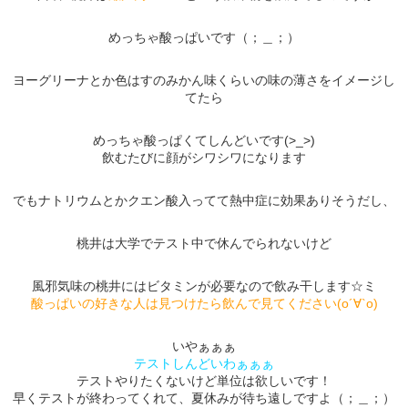
めっちゃ酸っぱいです（；＿；）
ヨーグリーナとか色はすのみかん味くらいの味の薄さをイメージし
てたら
めっちゃ酸っぱくてしんどいです(>_>)
飲むたびに顔がシワシワになります
でもナトリウムとかクエン酸入ってて熱中症に効果ありそうだし、
桃井は大学でテスト中で休んでられないけど
風邪気味の桃井にはビタミンが必要なので飲み干します☆ミ
酸っぱいの好きな人は見つけたら飲んで見てください(о´∀`о)
いやぁぁぁ
テストしんどいわぁぁぁ
テストやりたくないけど単位は欲しいです！
早くテストが終わってくれて、夏休みが待ち遠しですよ（；＿；）