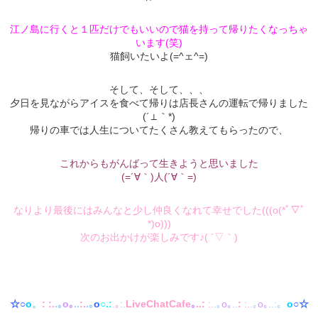
江ノ島に行くと１匹だけでもいいので猫を持って帰りたくなっちゃ
います(笑)
猫飼いたいよ(=^ェ^=)
そして、そして、、、
夕日を見ながらアイスを食べて帰りは店長さんの運転で帰りました
(´⊥｀*)
帰りの車では人生についてたくさん教えてもらったので、
これからもがんばって生きようと思いました
(=´∀｀)人(´∀｀=)
なりより最後にはみんなと少し仲良くなれて幸せでした(((o(*ﾟ▽ﾟ
*)o)))
次のお出かけが楽しみです♪( ´▽｀)
☆○
o
。
:
:.
.｡
o｡
..
:.
.｡
o
○.:
.｡
:.
LiveChatCafe
｡
..:
:.
.｡
o｡
..
:
:.
.｡
o｡
..:。
o
○☆