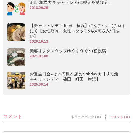
町田 相模大野 チャトレ 秘書検定を受ける。
2018.06.29
【チャットレディ 町田 横浜】にん(*・ω・)(*-ω-)
にく【女性店長・女性スタッフのみ/高収入/日払
い】
2020.10.13
美容オタクスタッフゆうゆうです(初投稿）
2021.07.08
お誕生日会～(*’ω’*)橋本店長birthday★【リモ活
チャットレディ 蒲田 町田 横浜】
2025.09.14
コメント
トラックバック ( 0 )
コメント ( 0 )