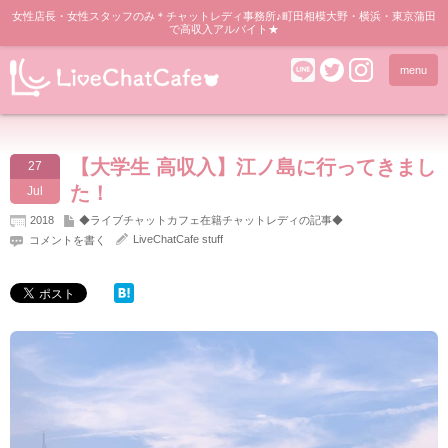
女性店長・女性スタッフのみ＊チャットレディ事務所♪町田相模大野・横浜・東京蒲田
で高収入アルバイト★
menu
【大学生 高収入】江ノ島に行ってきまし
27
た！
Jul
2018
◆ライブチャットカフェ在籍チャットレディの記事◆
LiveChatCafe stuff
コメントを書く