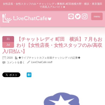
女性店長・女性スタッフのみ＊チャットレディ事務所♪町田相模大野・横浜・東京蒲田
で高収入アルバイト★
menu
【チャットレディ 町田 横浜】７月もお
31
わり【女性店長・女性スタッフのみ/高収
Jul
入/日払い】
2020
◆ライブチャットカフェ在籍チャットレディの記事◆
LiveChatCafe stuff
コメントを書く