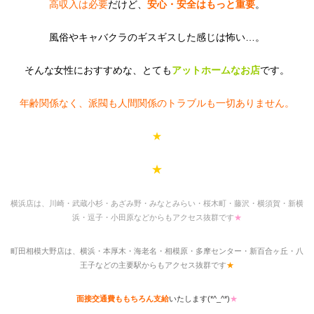
高収入は必要
だけど、
安心・安全はもっと重要
。
風俗やキャバクラのギスギスした感じは怖い…。
そんな女性におすすめな、とても
アットホームなお店
です。
年齢関係なく、派閥も人間関係のトラブルも一切ありません。
★
★
横浜店は、川崎・武蔵小杉・あざみ野・みなとみらい・桜木町・藤沢・横須賀・新横
浜・逗子・小田原などからもアクセス抜群です
★
町田相模大野店は、横浜・本厚木・海老名・相模原・多摩センター・新百合ヶ丘・八
王子などの主要駅からもアクセス抜群です
★
面接交通費ももちろん支給
いたします(*^_^*)
★