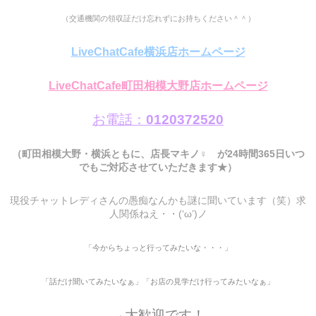
（交通機関の領収証だけ忘れずにお持ちください＾＾）
LiveChatCafe横浜店ホームページ
LiveChatCafe町田相模大野店ホームページ
お電話：
0120372520
（町田相模大野・横浜ともに、店長マキノ♀ が24時間365日いつ
でもご対応させていただきます★）
現役チャットレディさんの愚痴なんかも謎に聞いています（笑）求
人関係ねえ・・(‘ω’)ノ
「今からちょっと行ってみたいな・・・」
「話だけ聞いてみたいなぁ」「お店の見学だけ行ってみたいなぁ」
→大歓迎です！