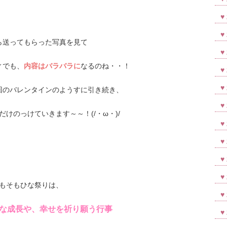
ら送ってもらった写真を見て
ィでも、
内容はバラバラに
なるのね・・！
回のバレンタインのようすに引き続き、
けのっけていきます～～！(/・ω・)/
もそもひな祭りは、
な成長や、幸せを祈り願う行事