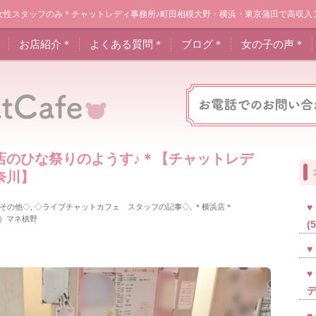
女性スタッフのみ＊チャットレディ事務所♪町田相模大野・横浜・東京蒲田で高収入
＊
お店紹介＊
よくある質問＊
ブログ＊
女の子の声＊
店のひな祭りのようす♪＊【チャットレデ
奈川】
その他◇
,
◇ライブチャットカフェ スタッフの記事◇
,
＊横浜店＊
）マネ槙野
(