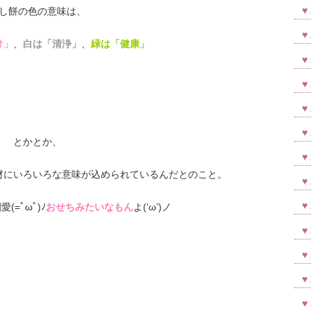
し餅の色の意味は、
け」
、
白は「清浄」
、
緑は「健康」
とかとか、
材にいろいろな意味が込められているんだとのこと。
=ﾟωﾟ)ﾉ
おせちみたいなもん
よ(‘ω’)ノ