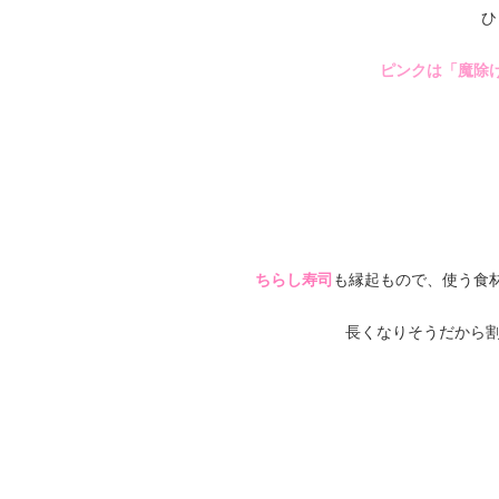
ひ
ピンクは「魔除
ちらし寿司
も縁起もので、使う食
長くなりそうだから割愛(