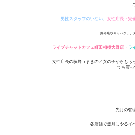
男性スタッフのいない
、
女性店長・完
風俗店やキャバクラ、
ライブチャットカフェ町田相模大野店
・
ラ
女性店長の槙野（まきの／女の子からもら
でも買っ
先月の管
各店舗で翌月にやるイ