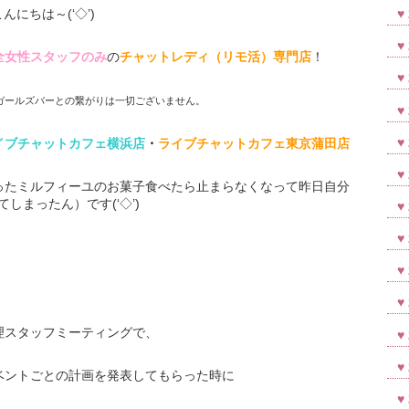
こんにちは～(‘◇’)ゞ
全女性スタッフのみ
の
チャットレディ（リモ活）専門店
！
ガールズバーとの繋がりは一切ございません。
イブチャットカフェ横浜店
・
ライブチャットカフェ東京蒲田店
ったミルフィーユのお菓子食べたら止まらなくなって昨日自分
てしまったん）です(‘◇’)ゞ
理スタッフミーティングで、
ベントごとの計画を発表してもらった時に