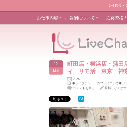
女性店長・
お仕事内容＊
報酬について＊
応募資格
町田店・横浜店・蒲田
12
ィ リモ活 東京 神
Mar
2025
◆ライブチャットカフェについて◆
,
◇
コメントを書く
統括（とんかつ