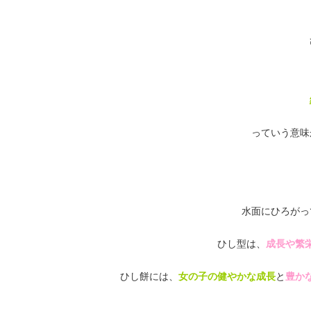
っていう意味
水面にひろがっ
ひし型は、
成長や繁
ひし餅には、
女の子の健やかな成長
と
豊か