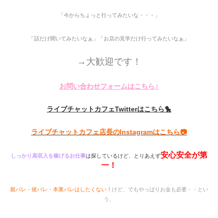
「今からちょっと行ってみたいな・・・」
「話だけ聞いてみたいなぁ」「お店の見学だけ行ってみたいなぁ」
→大歓迎です！
♪
お問い合わせフォームはこちら
ライブチャットカフェTwitterはこちら🐤
ライブチャットカフェ店長のInstagramはこちら📷
安心安全が第
しっかり高収入を稼げるお仕事
は探しているけど、とりあえず
一！
親バレ・彼バレ・本業バレはしたくない！
けど、でもやっぱりお金も必要・・とい
う、