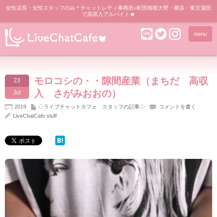
女性店長・女性スタッフのみ＊チャットレディ事務所♪町田相模大野・横浜・東京蒲田
で高収入アルバイト★
menu
モロコシの・・隙間産業（まちだ 高収
23
入 さがみおおの）
Jul
2019
◇ライブチャットカフェ スタッフの記事◇
コメントを書く
LiveChatCafe stuff