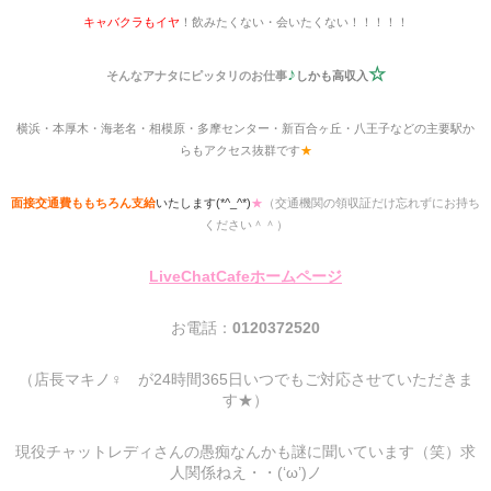
キャバクラもイヤ
！飲みたくない・会いたくない！！！！！
♪
☆
そんなアナタにピッタリのお仕事
しかも高収入
横浜・本厚木・海老名・相模原・多摩センター・新百合ヶ丘・八王子などの主要駅か
らもアクセス抜群です
★
面接交通費ももちろん支給
いたします(*^_^*)
★
（交通機関の領収証だけ忘れずにお持ち
ください＾＾）
LiveChatCafeホームページ
お電話：
0120372520
（店長マキノ♀ が24時間365日いつでもご対応させていただきま
す★）
現役チャットレディさんの愚痴なんかも謎に聞いています（笑）求
人関係ねえ・・(‘ω’)ノ