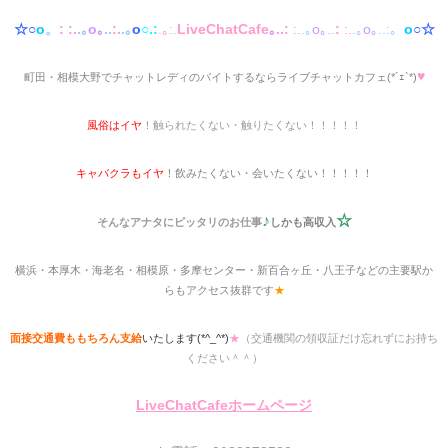
☆○
o
。
:
:.
.｡
o｡
..
:.
.｡
o
○.:
.｡
:.
LiveChatCafe
｡
..:
:.
.｡
o｡
..
:
:.
.｡
o｡
..:。
o
○☆
♥
町田・相模大野でチャットレディのバイトするならライブチャットカフェ(*´ｪ`*)
風俗はイヤ
！触られたくない・触りたくない！！！！！
キャバクラもイヤ
！飲みたくない・会いたくない！！！！！
♪
☆
そんなアナタにピッタリのお仕事
しかも高収入
横浜・本厚木・海老名・相模原・多摩センター・新百合ヶ丘・八王子などの主要駅か
らもアクセス抜群です
★
面接交通費ももちろん支給
いたします(*^_^*)
★
（交通機関の領収証だけ忘れずにお持ち
ください＾＾）
LiveChatCafeホームページ