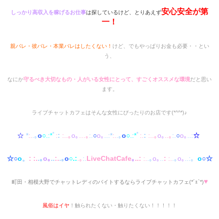
安心安全が第
しっかり高収入を稼げるお仕事
は探しているけど、とりあえず
一！
親バレ・彼バレ・本業バレはしたくない！
けど、でもやっぱりお金も必要・・とい
う、
なにか
守るべき大切なもの・人がいる女性にとって、すごくオススメな環境
だと思い
ます。
ライブチャットカフェはそんな女性にぴったりのお店です(*^^*)♪
☆
*
:.
.｡
o
○.:*
ﾟ
:
:
:..｡
o｡
…｡
:.
○
o｡
..:*
:.
.｡
o
○.:*
ﾟ
:.
:
:..｡
o｡
..｡
:.
○
o｡
..:
☆
☆○
o
。
:
:.
.｡
o｡
..
:.
.｡
o
○.:
.｡
:.
LiveChatCafe
｡
..:
:.
.｡
o｡
..
:
:.
.｡
o｡
..:。
o
○☆
♥
町田・相模大野でチャットレディのバイトするならライブチャットカフェ(*´ｪ`*)
風俗はイヤ
！触られたくない・触りたくない！！！！！