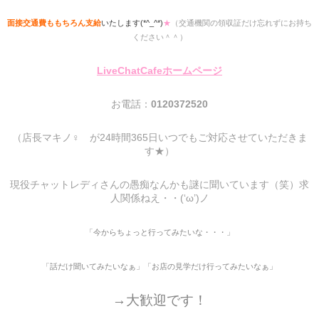
面接交通費ももちろん支給
いたします(*^_^*)
★
（交通機関の領収証だけ忘れずにお持ち
ください＾＾）
LiveChatCafeホームページ
お電話：
0120372520
（店長マキノ♀ が24時間365日いつでもご対応させていただきま
す★）
現役チャットレディさんの愚痴なんかも謎に聞いています（笑）求
人関係ねえ・・(‘ω’)ノ
「今からちょっと行ってみたいな・・・」
「話だけ聞いてみたいなぁ」「お店の見学だけ行ってみたいなぁ」
→大歓迎です！