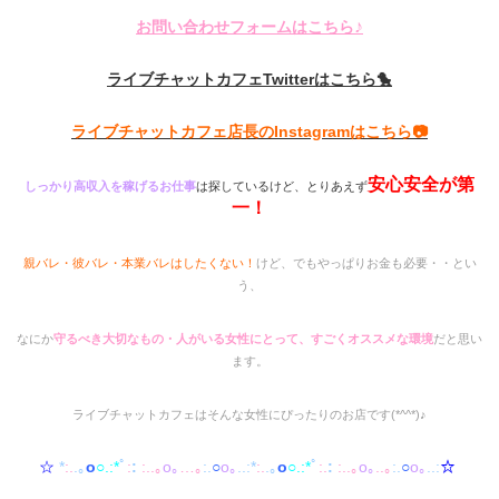
♪
お問い合わせフォームはこちら
ライブチャットカフェTwitterはこちら🐤
ライブチャットカフェ店長のInstagramはこちら📷
安心安全が第
しっかり高収入を稼げるお仕事
は探しているけど、とりあえず
一！
親バレ・彼バレ・本業バレはしたくない！
けど、でもやっぱりお金も必要・・とい
う、
なにか
守るべき大切なもの・人がいる女性にとって、すごくオススメな環境
だと思い
ます。
ライブチャットカフェはそんな女性にぴったりのお店です(*^^*)♪
☆
*
:.
.｡
o
○.:*
ﾟ
:
:
:..｡
o｡
…｡
:.
○
o｡
..:*
:.
.｡
o
○.:*
ﾟ
:.
:
:..｡
o｡
..｡
:.
○
o｡
..:
☆