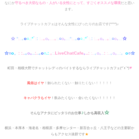
なにか
守るべき大切なもの・人がいる女性にとって、すごくオススメな環境
だと思い
ます。
ライブチャットカフェはそんな女性にぴったりのお店です(*^^*)♪
☆
*
:.
.｡
o
○.:*
ﾟ
:
:
:..｡
o｡
…｡
:.
○
o｡
..:*
:.
.｡
o
○.:*
ﾟ
:.
:
:..｡
o｡
..｡
:.
○
o｡
..:
☆
☆○
o
。
:
:.
.｡
o｡
..
:.
.｡
o
○.:
.｡
:.
LiveChatCafe
｡
..:
:.
.｡
o｡
..
:
:.
.｡
o｡
..:。
o
○☆
♥
町田・相模大野でチャットレディのバイトするならライブチャットカフェ(*´ｪ`*)
風俗はイヤ
！触られたくない・触りたくない！！！！！
キャバクラもイヤ
！飲みたくない・会いたくない！！！！！
♪
☆
そんなアナタにピッタリのお仕事
しかも高収入
横浜・本厚木・海老名・相模原・多摩センター・新百合ヶ丘・八王子などの主要駅か
らもアクセス抜群です
★