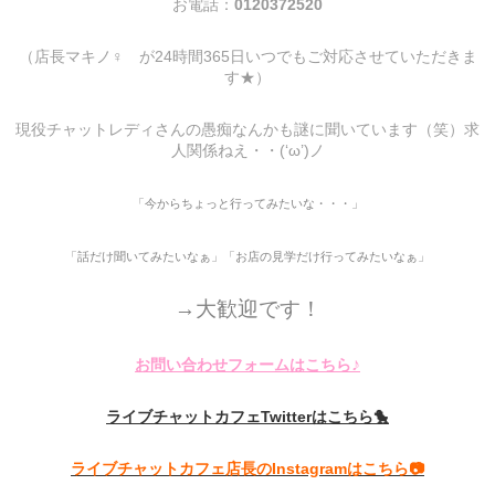
お電話：
0120372520
（店長マキノ♀ が24時間365日いつでもご対応させていただきま
す★）
現役チャットレディさんの愚痴なんかも謎に聞いています（笑）求
人関係ねえ・・(‘ω’)ノ
「今からちょっと行ってみたいな・・・」
「話だけ聞いてみたいなぁ」「お店の見学だけ行ってみたいなぁ」
→大歓迎です！
♪
お問い合わせフォームはこちら
ライブチャットカフェTwitterはこちら🐤
ライブチャットカフェ店長のInstagramはこちら📷