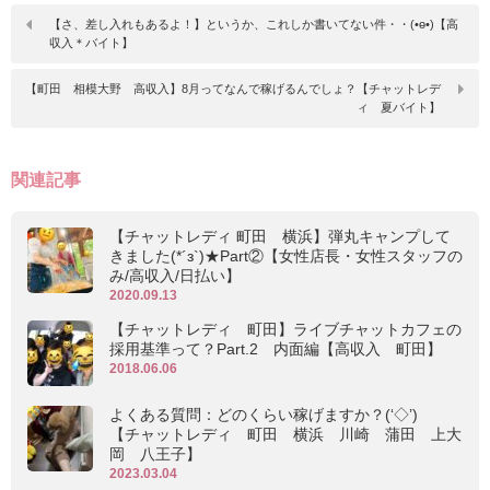
【さ、差し入れもあるよ！】というか、これしか書いてない件・・(•ө•)【高
収入＊バイト】
【町田 相模大野 高収入】8月ってなんで稼げるんでしょ？【チャットレデ
ィ 夏バイト】
関連記事
【チャットレディ 町田 横浜】弾丸キャンプして
きました(*´з`)★Part②【女性店長・女性スタッフの
み/高収入/日払い】
2020.09.13
【チャットレディ 町田】ライブチャットカフェの
採用基準って？Part.2 内面編【高収入 町田】
2018.06.06
よくある質問：どのくらい稼げますか？(‘◇’)ゞ
【チャットレディ 町田 横浜 川崎 蒲田 上大
岡 八王子】
2023.03.04