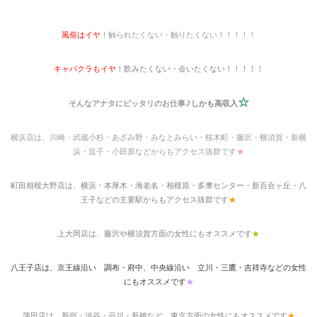
風俗はイヤ
！触られたくない・触りたくない！！！！！
キャバクラもイヤ
！飲みたくない・会いたくない！！！！！
♪
☆
そんなアナタにピッタリのお仕事
しかも高収入
横浜店は、川崎・武蔵小杉・あざみ野・みなとみらい・桜木町・藤沢・横須賀・新横
浜・逗子・小田原などからもアクセス抜群です
★
町田相模大野店は、横浜・本厚木・海老名・相模原・多摩センター・新百合ヶ丘・八
王子などの主要駅からもアクセス抜群です
★
上大岡店は、藤沢や横須賀方面の女性にもオススメです
★
八王子店は、京王線沿い 調布・府中、中央線沿い 立川・三鷹・吉祥寺などの女性
にもオススメです
★
蒲田店は、新宿・渋谷・品川・新橋など、東京方面の女性にもオススメです
★