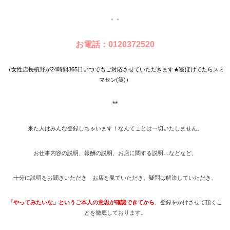
＊＊
お電話：0120372520
（女性店長槙野が24時間365日いつでもご対応させていただきます★寝ぼけてたらスミ
マセン(笑)）
**
来た人はみんな登録しちゃいます！なんてことは一切いたしません。
お仕事内容の説明、報酬の説明、お店に関する説明…などなど、
十分に説明をお聞きいただき お店を見ていただき、疑問は解決していただき、
「やってみたいな」というご本人の意思が確認できてから
、登録をかけさせて頂くこ
とを徹底しております。