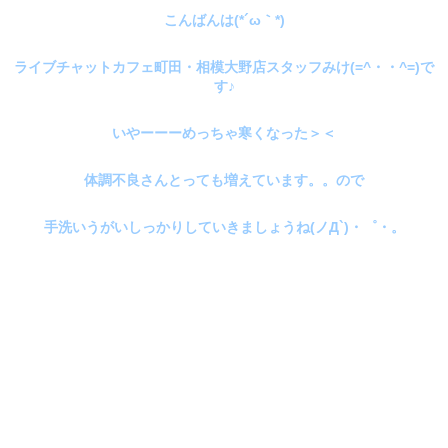
こんばんは(*´ω｀*)
ライブチャットカフェ町田・相模大野店スタッフみけ(=^・・^=)で
す♪
いやーーーめっちゃ寒くなった＞＜
体調不良さんとっても増えています。。ので
手洗いうがいしっかりしていきましょうね(ノД`)・゜・。