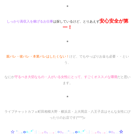
＊
安心安全が第
しっかり高収入を稼げるお仕事
は探しているけど、とりあえず
一！
＊
親バレ・彼バレ・本業バレはしたくない！
けど、でもやっぱりお金も必要・・とい
う、
なにか
守るべき大切なもの・人がいる女性にとって、すごくオススメな環境
だと思い
ます。
＊
ライブチャットカフェ町田相模大野・横浜店・上大岡店・八王子店はそんな女性にぴ
ったりのお店です(*^^*)♪
☆
*
:.
.｡
o
○.:*
ﾟ
:
:
:..｡
o｡
…｡
:.
○
o｡
..:*
:.
.｡
o
○.:*
ﾟ
:.
:
:..｡
o｡
..｡
:.
○
o｡
..:
☆