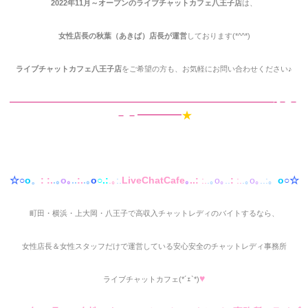
2022年11月～オープンのライブチャットカフェ八王子店
は、
女性店長の秋葉（あきば）店長が運営
しております(*^^*)
ライブチャットカフェ八王子店
をご希望の方も、お気軽にお問い合わせください♪
————————————————————————-－－
－－━━━━
★
☆○
o
。
:
:.
.｡
o｡
..
:.
.｡
o
○.:
.｡
:.
LiveChatCafe
｡
..:
:.
.｡
o｡
..
:
:.
.｡
o｡
..:。
o
○☆
町田・横浜・上大岡・八王子で高収入チャットレディのバイトするなら、
女性店長＆女性スタッフだけで運営している安心安全のチャットレディ事務所
♥
ライブチャットカフェ(*´ｪ`*)