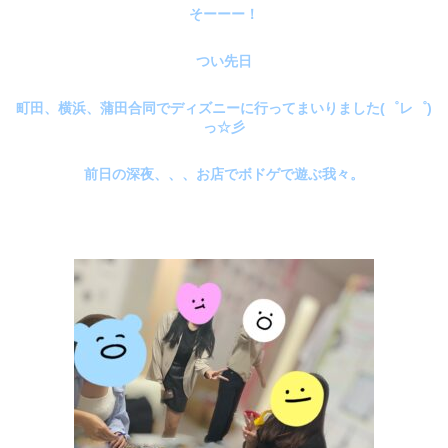
そーーー！
つい先日
町田、横浜、蒲田合同でディズニーに行ってまいりました(゜レ゜)
っ☆彡
前日の深夜、、、お店でボドゲで遊ぶ我々。