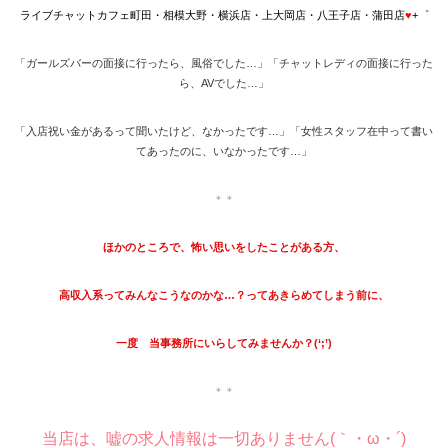
ライブチャットカフェ町田・相模大野・横浜店・上大岡店・八王子店・蒲田店
♥
+゜
「ガールズバーの面接に行ったら、風俗でした…」
「チャットレディの面接に行った
ら、AVでした…」
「入店祝い金があるって聞いたけど、なかったです…」
「女性スタッフ在中って書い
てあったのに、いなかったです…」
＊＊
ほかのところで、怖い思いをしたことがある方、
高収入系ってみんなこうなのかな…？ってあきらめてしまう前に、
一度 当事務所にいらしてみませんか？(‘;’)
＊＊
当店は、嘘の求人情報は一切ありません(｀・ω・´)