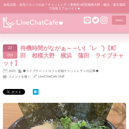
女性店長・女性スタッフのみ＊チャットレディ事務所♪町田相模大野・横浜・東京蒲田
で高収入アルバイト★
menu
待機時間がながぁ～～い(゜レ゜)【町
22
田 相模大野 横浜 蒲田 ライブチャ
Oct
ット】
2023
◆ライブチャットカフェ在籍チャットレディの記事◆
LiveChatCafe stuff
コメントを書く