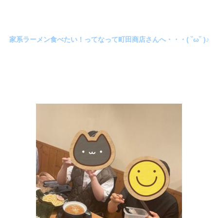
家系ラーメン食べたい！ってなって町田商店さんへ・・・( ˘ω˘ )♪