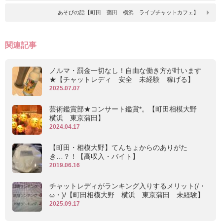
あそびの話【町田 蒲田 横浜 ライブチャットカフェ】
関連記事
ノルマ・罰金一切なし！自由な働き方が叶います
★【チャットレディ 安全 未経験 稼げる】
2025.07.07
芸術鑑賞部★コンサート鑑賞*。【町田相模大野
横浜 東京蒲田】
2024.04.17
【町田・相模大野】てんちょからのありがた
き…？！【高収入・バイト】
2019.06.16
チャットレディがランキング入りするメリット(/・
ω・)/【町田相模大野 横浜 東京蒲田 未経験】
2025.09.17