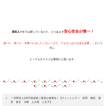
安心安全が第一！
高収入バイト
は探しているけど、とりあえず
親バレ・彼バレ・本業バレはしたくない！けど、でもやっぱりお金も必要・・
という
方に、
とってもオススメな環境だと思います。
♥
｡･ﾟ･｡
♥
｡･ﾟ･｡
♥
｡･ﾟ･｡
♥
｡･ﾟ･｡
♥
｡･ﾟ･｡
♥
｡･ﾟ･｡
♥
｡･ﾟ･
♥
｡･ﾟ･｡
♥
｡･ﾟ･｡
♥
｡･ﾟ･｡
♥
｡･ﾟ･｡
♥
｡･ﾟ･｡
♥
｡･ﾟ･｡
♥
｡･ﾟ･
＊月間売上100万達成者ご褒美お食事会！【チャットレディ 町田 横浜 蒲
田 東京 川崎 上大岡 八王子】