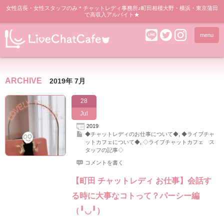
女性店長・女性スタッフのみ＊チャットレディ事務所♪町田相模大野・横浜・東京蒲田
で高収入アルバイト★
menu
ARCHIVE
2019年 7月
28
Jul
2019
◆チャットレディのお仕事について◆
,
◆ライブチャ
ットカフェについて◆
,
◇ライブチャットカフェ ス
タッフの記事◇
コメントを書く
【町田 チャットレディ お仕事】会話す
る時に大事なコトって？パーシー編
（╹◡╹）