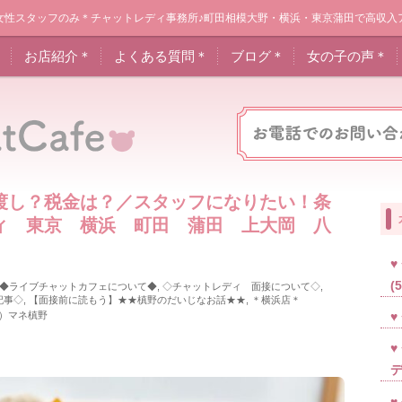
女性スタッフのみ＊チャットレディ事務所♪町田相模大野・横浜・東京蒲田で高収入
＊
お店紹介＊
よくある質問＊
ブログ＊
女の子の声＊
渡し？税金は？／スタッフになりたい！条
ィ 東京 横浜 町田 蒲田 上大岡 八
(
◆ライブチャットカフェについて◆
,
◇チャットレディ 面接について◇
,
記事◇
,
【面接前に読もう】★★槙野のだいじなお話★★
,
＊横浜店＊
）マネ槙野