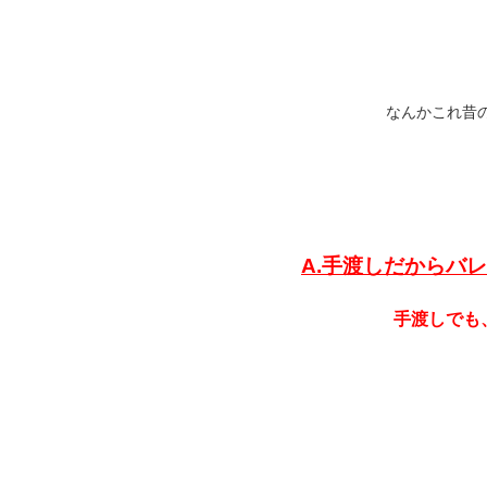
なんかこれ昔の
A.手渡しだからバレ
手渡しでも、