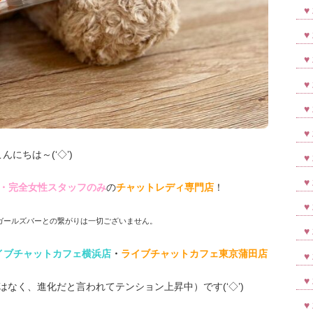
こんにちは～(‘◇’)ゞ
・完全女性スタッフのみ
の
チャットレディ専門店
！
ガールズバーとの繋がりは一切ございません。
イブチャットカフェ横浜店
・
ライブチャットカフェ東京蒲田店
なく、進化だと言われてテンション上昇中）です(‘◇’)ゞ