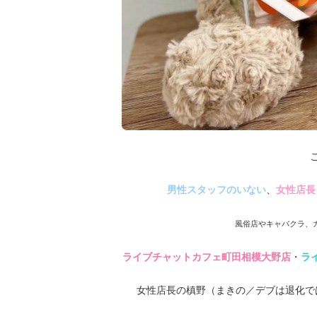
男性スタッフのいない
、
女性店長
風俗店やキャバクラ、
ライブチャットカフェ町田相模大野店
・
ラ
女性店長の槙野（まきの／デブは退化では