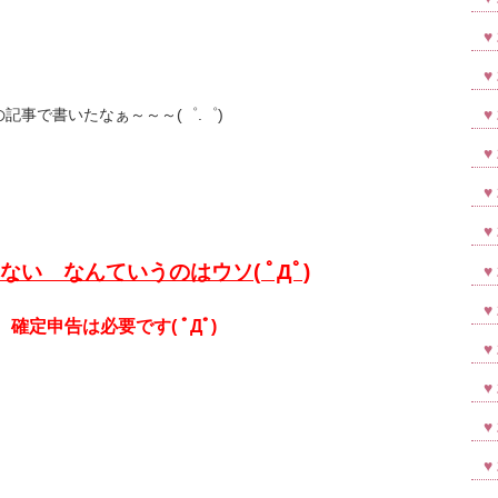
記事で書いたなぁ～～～(゜.゜)
ない なんていうのはウソ( ﾟДﾟ)
確定申告は必要です( ﾟДﾟ)