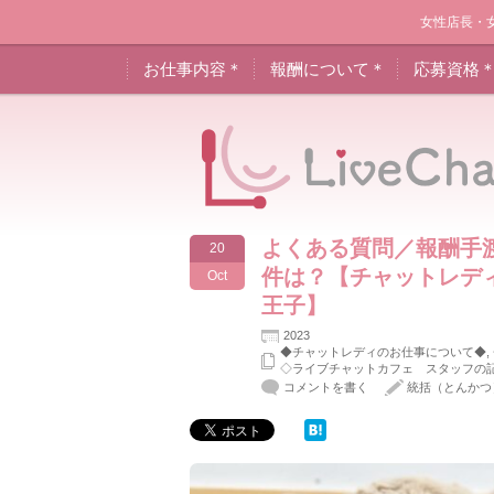
女性店長・
お仕事内容＊
報酬について＊
応募資格
よくある質問／報酬手
20
件は？【チャットレデ
Oct
王子】
2023
◆チャットレディのお仕事について◆
,
◇ライブチャットカフェ スタッフの
コメントを書く
統括（とんかつ